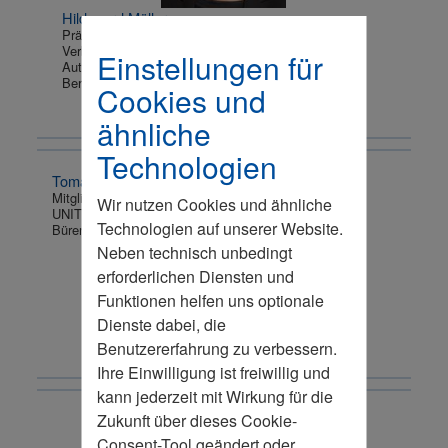
Hildegard Müller
Präsidentin
Verband der
Einstellungen für
Automobilindustrie e.V. (VDA)
Berlin
Cookies und
ähnliche
Technologien
Tomas Pfänder
Mitglied des Vorstandes
Wir nutzen Cookies und ähnliche
UNITY AG
Technologien auf unserer Website.
Büren-Ahden
Neben technisch unbedingt
erforderlichen Diensten und
Funktionen helfen uns optionale
Dienste dabei, die
Benutzererfahrung zu verbessern.
Ihre Einwilligung ist freiwillig und
kann jederzeit mit Wirkung für die
Zukunft über dieses Cookie-
Consent-Tool geändert oder