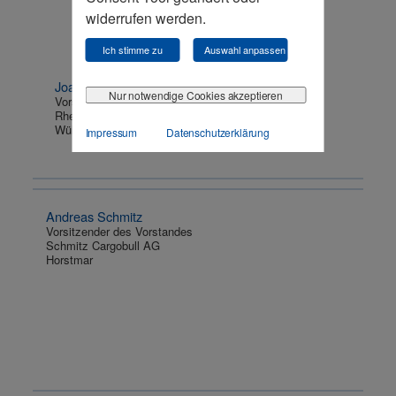
widerrufen werden.
Ich stimme zu
Auswahl anpassen
Joachim Rumstadt
Nur notwendige Cookies akzeptieren
Vorsitzender des Aufsichtsrates
Rheinkalk GmbH
Wülfrath
Impressum
Datenschutzerklärung
Andreas Schmitz
Vorsitzender des Vorstandes
Schmitz Cargobull AG
Horstmar