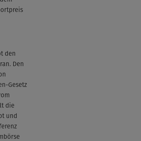
ortpreis
bt den
oran. Den
von
ien-Gesetz
 vom
t die
ot und
ferenz
ombörse