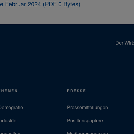
ie Februar 2024 (PDF 0 Bytes)
Der Wirt
THEMEN
PRESSE
Demografie
Pressemitteilungen
Industrie
Positionspapiere
Innovation
Medienresonanzen