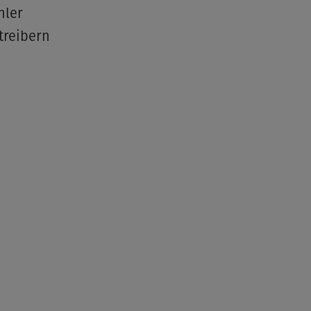
hler
treibern