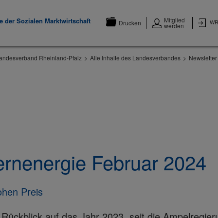
Mitglied
 der Sozialen Marktwirtschaft
WR
Drucken
werden
andesverband Rheinland-Pfalz
Alle Inhalte des Landesverbandes
Newsletter
ernenergie Februar 2024
ohen Preis
 Rückblick auf das Jahr 2023, seit die Ampelregieru