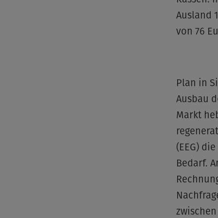
Ausland 
von 76 E
Plan in S
Ausbau de
Markt heb
regenerat
(EEG) di
Bedarf. A
Rechnung
Nachfrage
zwischen