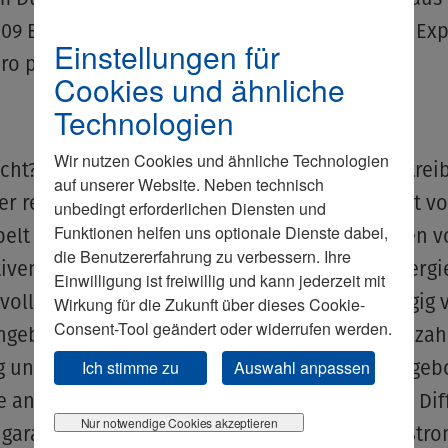
109 Euro gegenüber einem durchschnittlichen Exp
Einstellungen für
uro pro Megawattstunde.
Cookies und ähnliche
Technologien
Wir nutzen Cookies und ähnliche Technologien
icht? Nein, Fehlanzeige: Die Bundesregierung trei
auf unserer Website. Neben technisch
r regenerativen Energien völlig unkoordiniert v
unbedingt erforderlichen Diensten und
Funktionen helfen uns optionale Dienste dabei,
elt sie teilweise aus: Die Betreiber der Anlagen 
die Benutzererfahrung zu verbessern. Ihre
iven Energien garantiert das Erneuerbare-Energ
Einwilligung ist freiwillig und kann jederzeit mit
e volle Einspeisevergütung, und zwar unabhängig
Wirkung für die Zukunft über dieses Cookie-
Consent-Tool geändert oder widerrufen werden.
ngebot und Nachfrage? Nö. Der Netzbetreiber zahl
Ich stimme zu
Auswahl anpassen
 und muss gleichzeitig diesen Strom nach Angeb
 an der Strombörse abrechnen. Wer zahlt die Dif
Nur notwendige Cookies akzeptieren
 garantierter Einspeisevergütung und an der Str