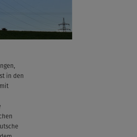
©None
ingen,
st in den
mit
e
schen
eutsche
s dem