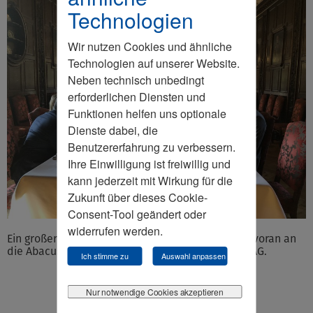
Technologien
Wir nutzen Cookies und ähnliche
Technologien auf unserer Website.
Neben technisch unbedingt
erforderlichen Diensten und
Funktionen helfen uns optionale
Dienste dabei, die
Benutzererfahrung zu verbessern.
Ihre Einwilligung ist freiwillig und
kann jederzeit mit Wirkung für die
Zukunft über dieses Cookie-
Consent-Tool geändert oder
widerrufen werden.
Ein großer Dank geht an unsere Sponsoren, allen voran an
die Abacus alpha GmbH und die Villeroy & Boch AG.
Ich stimme zu
Auswahl anpassen
Nur notwendige Cookies akzeptieren