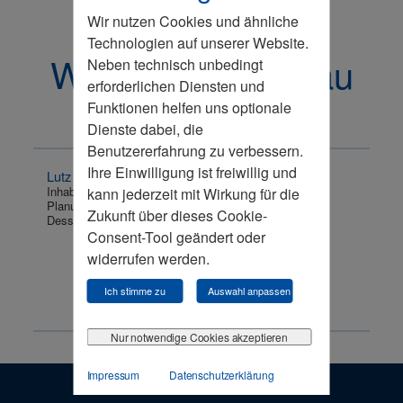
Wir nutzen Cookies und ähnliche
Technologien auf unserer Website.
Wittenberg/Dessau
Neben technisch unbedingt
erforderlichen Diensten und
Funktionen helfen uns optionale
Dienste dabei, die
Benutzererfahrung zu verbessern.
Ihre Einwilligung ist freiwillig und
Lutz Mehlhase
Inhaber
kann jederzeit mit Wirkung für die
Planungsbüro Lutz Mehlhase
Zukunft über dieses Cookie-
Dessau
Consent-Tool geändert oder
widerrufen werden.
Ich stimme zu
Auswahl anpassen
Nur notwendige Cookies akzeptieren
Impressum
Datenschutzerklärung