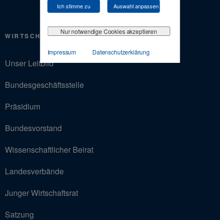
Ich stimme zu
Auswahl anpassen
Nur notwendige Cookies akzeptieren
WIRTSCHAFTSRAT
Impressum
Datenschutzerklärung
Unser Leitbild
Bundesgeschäftsstelle
Präsidium
Bundesvorstand
Wissenschaftlicher Beirat
Landesverbände
Junger Wirtschaftsrat
Satzung