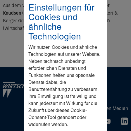
Einstellungen für
Aus dem Vorstand ausgeschieden sind
Jens Broder
Knudsen
(Geschäftsführender Gesellschafter, Sartori &
Cookies und
Berger GmbH & Co. KG) und
Reinhardt Hassenstein
ähnliche
(Wirtschaftsjournalist).
Technologien
Wir nutzen Cookies und ähnliche
Technologien auf unserer Website.
Neben technisch unbedingt
erforderlichen Diensten und
Funktionen helfen uns optionale
Dienste dabei, die
Benutzererfahrung zu verbessern.
Ihre Einwilligung ist freiwillig und
kann jederzeit mit Wirkung für die
Der Wirtschaftsrat in den Sozialen Medien
Zukunft über dieses Cookie-
Consent-Tool geändert oder
widerrufen werden.