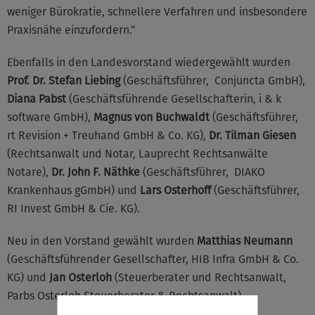
weniger Bürokratie, schnellere Verfahren und insbesondere
Praxisnähe einzufordern.“
Ebenfalls in den Landesvorstand wiedergewählt wurden
Prof. Dr. Stefan Liebing
(Geschäftsführer, Conjuncta GmbH),
Diana Pabst
(Geschäftsführende Gesellschafterin, i & k
software GmbH),
Magnus von Buchwaldt
(Geschäftsführer,
rt Revision + Treuhand GmbH & Co. KG),
Dr. Tilman Giesen
(Rechtsanwalt und Notar, Lauprecht Rechtsanwälte
Notare),
Dr. John F. Näthke
(Geschäftsführer, DIAKO
Krankenhaus gGmbH) und
Lars Osterhoff
(Geschäftsführer,
RI Invest GmbH & Cie. KG).
Neu in den Vorstand gewählt wurden
Matthias Neumann
(Geschäftsführender Gesellschafter, HIB Infra GmbH & Co.
KG) und
Jan Osterloh
(Steuerberater und Rechtsanwalt,
Parbs Osterloh Steuerberater & Rechtsanwalt).