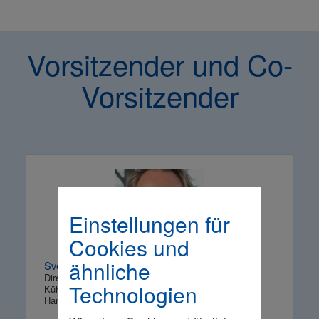
Vorsitzender und Co-
Vorsitzender
Einstellungen für
Cookies und
ähnliche
Sven Donat
Director
Technologien
Kühne Logistics University
Hamburg