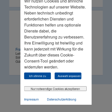
Wir nutzen Cookies und ähnliche
Technologien auf unserer Website.
Neben technisch unbedingt
erforderlichen Diensten und
Funktionen helfen uns optionale
Dienste dabei, die
Benutzererfahrung zu verbessern.
Ihre Einwilligung ist freiwillig und
kann jederzeit mit Wirkung für die
Frank Dallmeyer
Leiter plus-MINT Programm
Zukunft über dieses Cookie-
Stiftung Louisenlund
Consent-Tool geändert oder
Güby
widerrufen werden.
Ich stimme zu
Auswahl anpassen
Nur notwendige Cookies akzeptieren
Ihr Kontakt
Impressum
Datenschutzerklärung