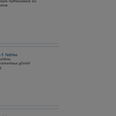
bank Raiffeisenbank eG
tzehoe
n F. Näthke
sführer
rankenhaus gGmbH
g