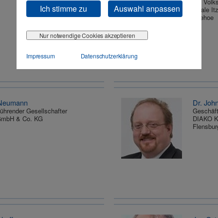
VR Volks
Ich stimme zu
Auswahl anpassen
Filiale I
Itzehoe
Nur notwendige Cookies akzeptieren
Impressum
Datenschutzerklärung
 Neumann
Dr. Joh
ührender Gesellschafter
Geschäft
 GmbH & Co. KG
DIAKO K
Flensbur