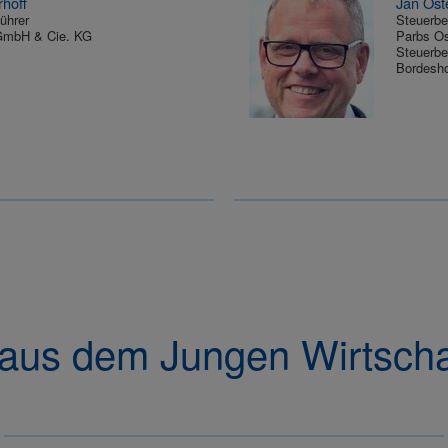
rhoff
Jan Ost
ührer
Steuerbe
 GmbH & Cie. KG
Parbs Os
Steuerbe
Bordesh
aus dem Jungen Wirtscha