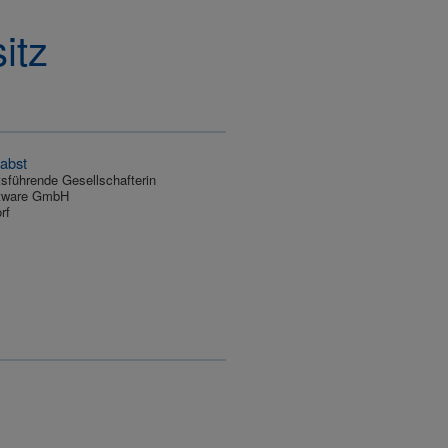
itz
abst
sführende Gesellschafterin
ftware GmbH
rf