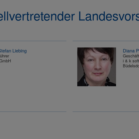
ellvertretender Landesvors
Stefan Liebing
Diana P
ührer
Geschäft
 GmbH
i & k so
Büdelsdo