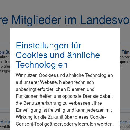
re Mitglieder im Landesvo
Einstellungen für
Cookies und ähnliche
on Buchwaldt
Dr. Til
ührer
Rechtsan
Technologien
n + Treuhand GmbH & Co. KG
Lauprech
sprüfungsgesellschaft ·
Kiel
tungsgesellschaft
Wir nutzen Cookies und ähnliche Technologien
auf unserer Website. Neben technisch
unbedingt erforderlichen Diensten und
Funktionen helfen uns optionale Dienste dabei,
die Benutzererfahrung zu verbessern. Ihre
Einwilligung ist freiwillig und kann jederzeit mit
Wirkung für die Zukunft über dieses Cookie-
é Helfrich
Stefan 
Consent-Tool geändert oder widerrufen werden.
raktion im Deutschen Bundestag
Vorstand