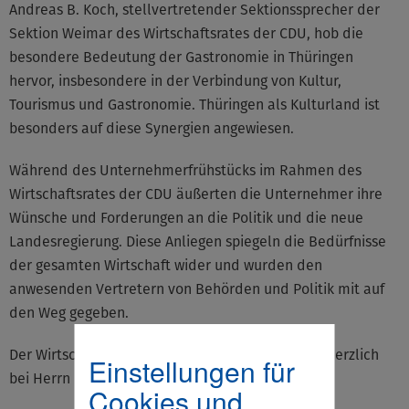
Andreas B. Koch, stellvertretender Sektionssprecher der
Sektion Weimar des Wirtschaftsrates der CDU, hob die
besondere Bedeutung der Gastronomie in Thüringen
hervor, insbesondere in der Verbindung von Kultur,
Tourismus und Gastronomie. Thüringen als Kulturland ist
besonders auf diese Synergien angewiesen.
Während des Unternehmerfrühstücks im Rahmen des
Wirtschaftsrates der CDU äußerten die Unternehmer ihre
Wünsche und Forderungen an die Politik und die neue
Landesregierung. Diese Anliegen spiegeln die Bedürfnisse
der gesamten Wirtschaft wider und wurden den
anwesenden Vertretern von Behörden und Politik mit auf
den Weg gegeben.
Der Wirtschaftsrat Thüringen bedankt sich recht Herzlich
Einstellungen für
bei Herrn Dirk Ellinger.
Cookies und