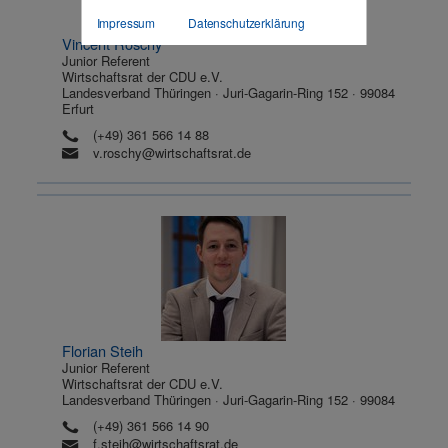
Impressum
Datenschutzerklärung
Vincent Roschy
Junior Referent
Wirtschaftsrat der CDU e.V.
Landesverband Thüringen · Juri-Gagarin-Ring 152 · 99084
Erfurt
(+49) 361 566 14 88
v.roschy@wirtschaftsrat.de
Florian Steih
Junior Referent
Wirtschaftsrat der CDU e.V.
Landesverband Thüringen · Juri-Gagarin-Ring 152 · 99084
(+49) 361 566 14 90
f.steih@wirtschaftsrat.de