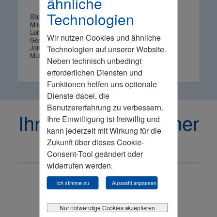
ähnliche
Technologien
Stephan Hauschild
Mitglied der Geschäftsleitung
Leitung Partnermanagement
Wir nutzen Cookies und ähnliche
Gesundheitswesen
Jüttner Orthopädie KG
Technologien auf unserer Website.
Mühlhausen
Neben technisch unbedingt
erforderlichen Diensten und
Funktionen helfen uns optionale
Dienste dabei, die
Benutzererfahrung zu verbessern.
Ihre Ansprechpartner
Ihre Einwilligung ist freiwillig und
kann jederzeit mit Wirkung für die
Zukunft über dieses Cookie-
Consent-Tool geändert oder
widerrufen werden.
Ich stimme zu
Auswahl anpassen
Nur notwendige Cookies akzeptieren