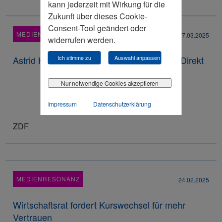
kann jederzeit mit Wirkung für die
Zukunft über dieses Cookie-
Consent-Tool geändert oder
MEDIENRESONANZ
17.03.2025
widerrufen werden.
Astrid Hamker in der ZDF-Sendung Berlin Direkt
Ich stimme zu
Auswahl anpassen
Nur notwendige Cookies akzeptieren
Impressum
Datenschutzerklärung
ZDF
MEDIENRESONANZ
24.02.2025
Wirtschaftsrat fordert Kurswechsel für mehr
Vertrauen