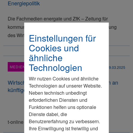
Energiepolitik
Die Fachmedien energate und ZfK – Zeitung für
kommunale Wirtschaft berichten über die Forderung
Einstellungen für
des Wirtschaftsrates
Cookies und
ähnliche
Technologien
MEDIENRESONANZ
19.03.2025
Wir nutzen Cookies und ähnliche
Wirtschaftsrat stellt Bündel an Forderungen an
Technologien auf unserer Website.
künftige Regierung
Neben technisch unbedingt
erforderlichen Diensten und
Funktionen helfen uns optionale
Dienste dabei, die
Benutzererfahrung zu verbessern.
t-online
Ihre Einwilligung ist freiwillig und