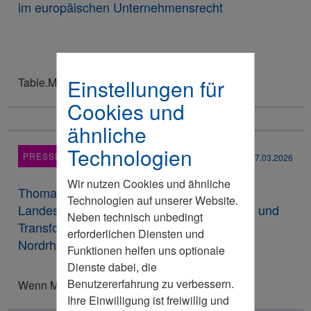
im europäischen Unternehmensrecht
Einstellungen für
Table.Media
Cookies und
ähnliche
Technologien
PRESSEMITTEILUNG
17.03.2026
Wir nutzen Cookies und ähnliche
Thomas L. Rödding übernimmt Vorsitz der
Technologien auf unserer Website.
Landesfachkommission Digitale Innovation und
Neben technisch unbedingt
Transformation des Wirtschaftsrates in
erforderlichen Diensten und
Nordrhein-Westfalen
Funktionen helfen uns optionale
Dienste dabei, die
Benutzererfahrung zu verbessern.
Wenn Marktregeln digital werden
Ihre Einwilligung ist freiwillig und