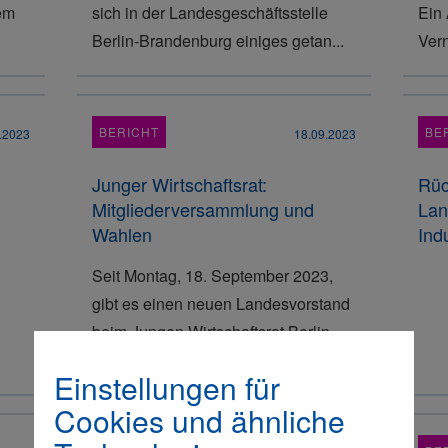
em
sich in der Landesgeschäftsstelle
Ein 
Berlin-Brandenburg einiges getan...
Vern
BERICHT
BE
.2023
18.09.2023
Junger Wirtschaftsrat:
Rüc
Mitgliederversammlung und
Lan
Wahlen
Ind
Seit Montag, 18. September 2023,
gibt es einen neuen Landesvorstand
beim Jungen Wirtschaftsrat Berlin-
Brandenburg.
Einstellungen für
Cookies und ähnliche