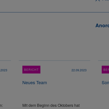
Anor
BERICHT
BE
.2023
22.09.2023
Neues Team
Som
n:
Mit dem Beginn des Oktobers hat