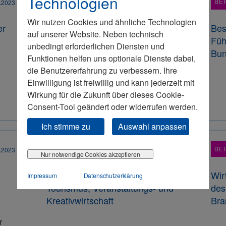
Technologien
BERICHT
BE
.2023
28.07.2023
Wir nutzen Cookies und ähnliche Technologien
er
Wirtschaftspolitisches Frühstück
Bes
auf unserer Website. Neben technisch
im Capital Club
Füh
unbedingt erforderlichen Diensten und
Bu
Funktionen helfen uns optionale Dienste dabei,
die Benutzererfahrung zu verbessern. Ihre
Dr. Christoph Ploß mit klarem
Einwilligung ist freiwillig und kann jederzeit mit
Bekenntnis zur sozialen
Wirkung für die Zukunft über dieses Cookie-
Marktwirtschaft.
Consent-Tool geändert oder widerrufen werden.
Ich stimme zu
Auswahl anpassen
BERICHT
BE
.2023
23.06.2023
Nur notwendige Cookies akzeptieren
Landesfachkommission
Wir
Impressum
Datenschutzerklärung
Tourismus, Veranstaltungs- und
des
Kreativwirtschaft
Bra
r