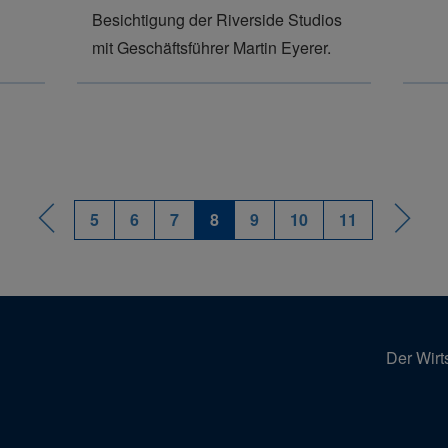
Besichtigung der Riverside Studios
mit Geschäftsführer Martin Eyerer.
5
6
7
8
9
10
11
Der Wirt