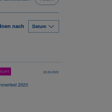
dnen nach
RICHT
20.09.2023
merfest 2023