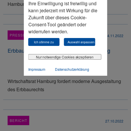
Ihre Einwilligung ist freiwillig und
Hamburgs Industrie."
kann jederzeit mit Wirkung für die
Zukunft über dieses Cookie-
Consent-Tool geändert oder
widerrufen werden.
PRESSEMITTEILUNG
04.11.2022
Ich stimme zu
Auswahl anpassen
Erbbaurecht: Wenn, dann wenigstens richtig
Nur notwendige Cookies akzeptieren
Impressum
Datenschutzerklärung
Wirtschaftsrat Hamburg fordert moderne Ausgestaltung
des Erbbaurechts
BERICHT
27.10.2022