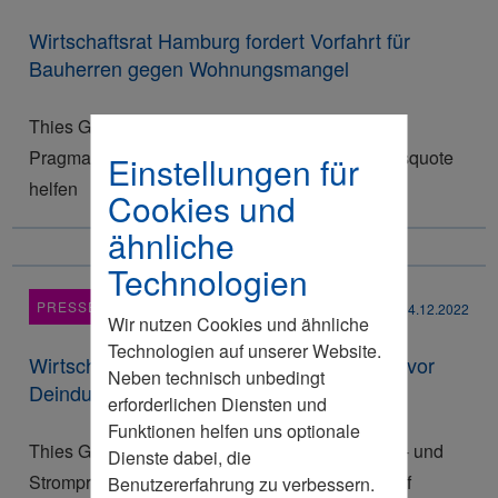
Wirtschaftsrat Hamburg fordert Vorfahrt für
Bauherren gegen Wohnungsmangel
Thies Goldberg: Nur weniger Bürokratie, mehr
Pragmatismus und eine höhere Wohneigentumsquote
Einstellungen für
helfen
Cookies und
ähnliche
Technologien
PRESSEMITTEILUNG
14.12.2022
Wir nutzen Cookies und ähnliche
Technologien auf unserer Website.
Wirtschaftsrat Hamburg warnt eindringlich vor
Neben technisch unbedingt
Deindustrialisierung Hamburgs
erforderlichen Diensten und
Funktionen helfen uns optionale
Thies Goldberg: „Der jetzige Beschluss zur Gas- und
Dienste dabei, die
Strompreisbremse hätte fatale Auswirkungen auf
Benutzererfahrung zu verbessern.