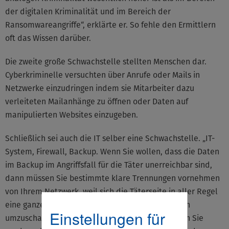
der digitalen Kriminalität und im Bereich der
Ransomwareangriffe“, erklärte er. So fehle den Ermittlern
oft das Wissen darüber.
Die zweite große Schwachstelle stellten Menschen dar.
Cyberkriminelle versuchten über Anrufe oder Mails in
Netzwerke einzudringen indem sie Mitarbeiter dazu
verleiteten Mailanhänge zu öffnen oder Daten auf
manipulierten Websites einzugeben.
Schließlich sei auch die IT selber eine Schwachstelle. „IT-
System, Firewall, Backup. Wenn Sie wollen, dass die Daten
im Backup im Angriffsfall für die Täter unerreichbar sind,
dann müssen Sie bestimmte klare Trennungen vornehmen
von Ihrem Netzwerk, weil sich die Täterseite in aller Regel
eine ganze Zeit in Ihrem Netzwerk aufhält, um sich
Einstellungen für
umzuschauen“, warnte Meyer und ergänzte: „Wenn Sie