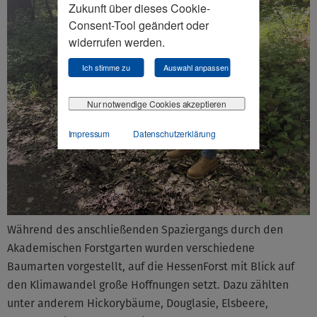
Zukunft über dieses Cookie-
Consent-Tool geändert oder
widerrufen werden.
Ich stimme zu
Auswahl anpassen
Nur notwendige Cookies akzeptieren
Impressum
Datenschutzerklärung
Während des anschließenden Spaziergangs durch den
Akademischen Forstgarten wurden verschiedene
Baumarten vorgestellt, auf die HessenForst mit Blick auf
den Klimawandel große Hoffnungen setzt. Dazu zählten
unter anderem Hickorybäume, Douglasie, Elsbeere,