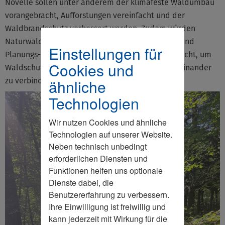
Novelle sollen unter anderem der klimafeste Waldumbau
vorangebracht, Aufforstungen vereinfacht und der
Waldbrandschutz verbessert werden. Zudem würden
Naturwaldflächen erstmals gesetzlich geschützt und
Einstellungen für
Planungs- sowie Genehmigungsverfahren vereinfacht, um
Cookies und
Waldschutz und nachhaltige Nutzung besser miteinander
zu verbinden.
ähnliche
Technologien
Wir nutzen Cookies und ähnliche
Technologien auf unserer Website.
Neben technisch unbedingt
erforderlichen Diensten und
Funktionen helfen uns optionale
Dienste dabei, die
Benutzererfahrung zu verbessern.
Ihre Einwilligung ist freiwillig und
kann jederzeit mit Wirkung für die