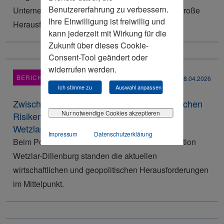
Benutzererfahrung zu verbessern.
Unternehmen und Kommunen zunehmend vor große
Ihre Einwilligung ist freiwillig und
Herausforderungen.
kann jederzeit mit Wirkung für die
Zukunft über dieses Cookie-
Consent-Tool geändert oder
widerrufen werden.
BERICHT
28.04.2026
Ich stimme zu
Auswahl anpassen
Zwischen Wirtschaftswende und geopolitischen
Nur notwendige Cookies akzeptieren
Risiken: Johannes Volkmann MdB beim
Wetzlarer Unternehmerfrühstück
Impressum
Datenschutzerklärung
Beim Politischen Unternehmerfrühstück der Sektion
Wetzlar-Dillenburg standen die aktuellen
wirtschaftlichen und geopolitischen Herausforderungen
im Mittelpunkt.