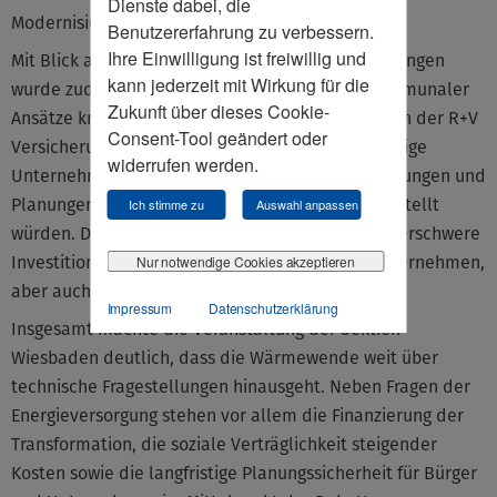
Dienste dabei, die
Modernisierung der Netze hervorgehoben.
Benutzererfahrung zu verbessern.
Ihre Einwilligung ist freiwillig und
Mit Blick auf die wirtschaftlichen Rahmenbedingungen
kann jederzeit mit Wirkung für die
wurde zudem die Vielzahl unterschiedlicher kommunaler
Zukunft über dieses Cookie-
Ansätze kritisch bewertet.
Christoph Nickolaus
von der R+V
Consent-Tool geändert oder
Versicherung verwies darauf, dass bundesweit tätige
widerrufen werden.
Unternehmen durch die unterschiedlichen Regelungen und
Planungen vor erhebliche Herausforderungen gestellt
Ich stimme zu
Auswahl anpassen
würden. Der daraus entstehende Flickenteppich erschwere
Investitionen und langfristige Planungen der Unternehmen,
Nur notwendige Cookies akzeptieren
aber auch Bürger.
Impressum
Datenschutzerklärung
Insgesamt machte die Veranstaltung der Sektion
Wiesbaden deutlich, dass die Wärmewende weit über
technische Fragestellungen hinausgeht. Neben Fragen der
Energieversorgung stehen vor allem die Finanzierung der
Transformation, die soziale Verträglichkeit steigender
Kosten sowie die langfristige Planungssicherheit für Bürger