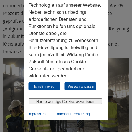
Technologien auf unserer Website.
optimierte er Standorte, Logistik und Stoffströme. Aus 95
Neben technisch unbedingt
Prozent der mineralischen Reststoffe werden heute
erforderlichen Diensten und
geprüfte und gut überwachte Sekundärbaustoffe.
Funktionen helfen uns optionale
„Aufgrund der steigenden Rohstoffknappheit wird Recycling
Dienste dabei, die
in Zukunft eine noch größere Rolle in der
Benutzererfahrung zu verbessern.
Kreislaufwirtschaft spielen als bereits heute“, so Daniel
Ihre Einwilligung ist freiwillig und
Imhäuser.
kann jederzeit mit Wirkung für die
Zukunft über dieses Cookie-
Consent-Tool geändert oder
widerrufen werden.
Ich stimme zu
Auswahl anpassen
Nur notwendige Cookies akzeptieren
Impressum
Datenschutzerklärung