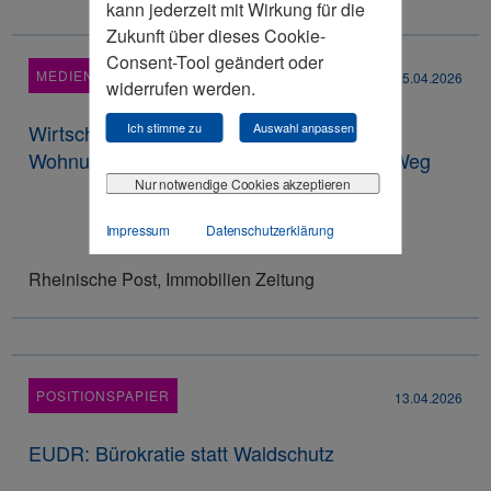
kann jederzeit mit Wirkung für die
Zukunft über dieses Cookie-
Consent-Tool geändert oder
MEDIENRESONANZ
15.04.2026
widerrufen werden.
Wirtschaftsrat: Staatliche
Ich stimme zu
Auswahl anpassen
Wohnungsbaugesellschaft ist der falsche Weg
Nur notwendige Cookies akzeptieren
Impressum
Datenschutzerklärung
Rheinische Post, Immobilien Zeitung
POSITIONSPAPIER
13.04.2026
EUDR: Bürokratie statt Waldschutz