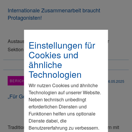
Internationale Zusammenarbeit braucht
Protagonisten!
Austausch mit Leif Bodin MdB und Vertretern der
Einstellungen für
Sektion Schleswig-Flensburg
Cookies und
ähnliche
Technologien
BERICHT
26.05.2025
Wir nutzen Cookies und ähnliche
Technologien auf unserer Website.
„Für Gesetze gilt ‚One in, Three out‘“
Neben technisch unbedingt
erforderlichen Diensten und
Funktionen helfen uns optionale
Dienste dabei, die
Traditionelles Spargelessen der Sektion Stormarn mit
Benutzererfahrung zu verbessern.