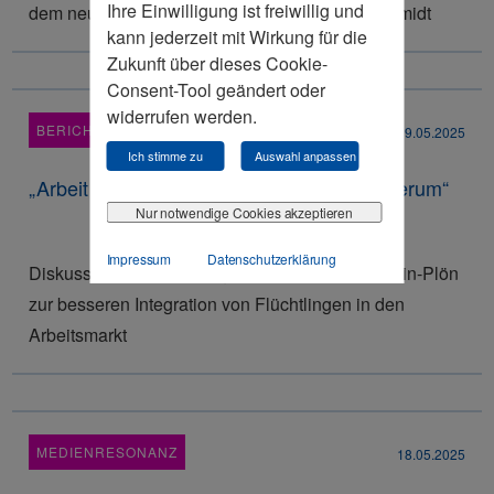
Ihre Einwilligung ist freiwillig und
dem neuen Bundestagabgeordneten Henri Schmidt
kann jederzeit mit Wirkung für die
Zukunft über dieses Cookie-
Consent-Tool geändert oder
widerrufen werden.
BERICHT
19.05.2025
Ich stimme zu
Auswahl anpassen
„Arbeit bewirkt Integration – nicht andersherum“
Nur notwendige Cookies akzeptieren
Impressum
Datenschutzerklärung
Diskussionsveranstaltung der Sektion Ostholstein-Plön
zur besseren Integration von Flüchtlingen in den
Arbeitsmarkt
MEDIENRESONANZ
18.05.2025