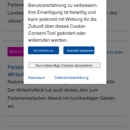
Parlamentarischen Abend 2026 vom
Benutzererfahrung zu verbessern.
Ihre Einwilligung ist freiwillig und
Landesvorsitzenden Joachim Rudolf als „Sektion des
kann jederzeit mit Wirkung für die
Jahres" ausgezeichnet.
Zukunft über dieses Cookie-
Consent-Tool geändert oder
widerrufen werden.
Ich stimme zu
Auswahl anpassen
BERICHT
13.05.2026
Nur notwendige Cookies akzeptieren
Parlamentarischer Abend 2026 des
Wirtschaftsrats Baden-Württemberg
Impressum
Datenschutzerklärung
Reformen, Wettbewerbsfähigkeit und Standortpolitik:
Der Wirtschaftsrat lud auch dieses Jahr zum
Parlamentarischen Abend mit hochkarätigen Gästen
ein.