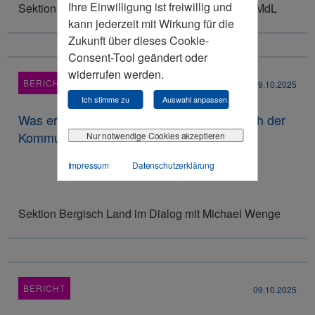
Ihre Einwilligung ist freiwillig und
Sektion Hochstift im Gespräch mit Oliver Krauß MdL
kann jederzeit mit Wirkung für die
Zukunft über dieses Cookie-
Consent-Tool geändert oder
widerrufen werden.
BERICHT
09.10.2025
Ich stimme zu
Auswahl anpassen
Was erwartet die bergische Wirtschaft nach der
Kommunalwahl?
Nur notwendige Cookies akzeptieren
Impressum
Datenschutzerklärung
Sektion Bergisch Land im Dialog mit Michael Wenge
BERICHT
09.10.2025